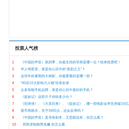
投票人气榜
1
《中国好声音》第四季，你最支持的导师是哪一位？快来投票吧！
2
华人明星里，谁是你心目中的“喜剧之王”？
3
这些年的暑期四大神剧，你最爱看的是哪一部？
4
“90后10大影响力人物”你喜欢谁
5
众多智能手机品牌，谁是你心目中最好的手机？
6
《捉妖记》这部片子你给多少分？
7
《煎饼侠》、《大圣归来》、《捉妖记》，哪一部电影会率先突破10亿
8
股市再跳水，失守3900点，还会反弹吗？
9
《中国好声音》是否有剧本，王思聪说有，你怎么看？
10
郑凯录制跑男发飙 你怎么看