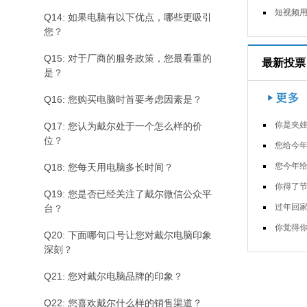
短视频用户的新冠肺炎疫苗接种意愿
Q14: 如果电脑有以下优点，哪些更吸引
您？
Q15: 对于厂商的服务政策，您最看重的
最新投票
是？
Q16: 您购买电脑时首要考虑因素是？
你是夹娃娃大神
Q17: 您认为戴尔处于一个怎么样的价
位？
您给今年的春晚打几
您今年给亲朋好友拜年通过什么渠
Q18: 您每天用电脑多长时间？
你得了节后上班综合症
Q19: 您是否已经关注了戴尔微信公众平
过年回家，你父母逼你结婚了
台？
你觉得你过年回家会胖
Q20: 下面哪句口号让您对戴尔电脑印象
深刻？
Q21: 您对戴尔电脑品牌的印象？
Q22: 您喜欢戴尔什么样的销售渠道？