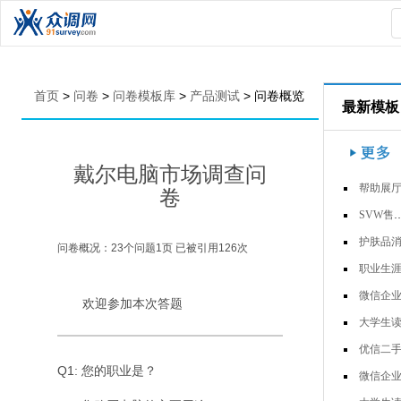
首页
>
问卷
>
问卷模板库
>
产品测试
>
问卷概览
最新模板
戴尔电脑市场调查问
帮助展厅销售的材料有哪
卷
SVW售后非技术培训专项问卷-车…
护肤品消费者调
问卷概况：
23
个问题
1
页 已被引用
126
次
职业生涯人物访
微信企业号调查问
欢迎参加本次答题
大学生读书习惯调查问
优信二手车用户调
Q1: 您的职业是？
微信企业号调查问