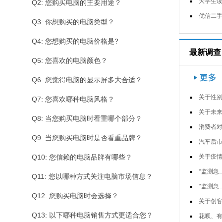
大学生读书习惯调查问
Q2: 您购买电脑的主要用途？
优信二手车用户调
Q3: 你想购买的电脑类型？
Q4: 您想购买的电脑价格是?
最新调查
Q5: 您喜欢的电脑颜色？
Q6: 您觉得电脑的显示屏多大合适？
关于性别歧视语的调
Q7: 您喜欢哪种电脑风格？
关于未来可移动装配式度假小屋的市
Q8: 当您购买电脑时看重哪个部分？
消费者对常用卫生防护用品使用和认
Q9: 当您购买电脑时是否看重品牌？
汽车后市场消费行为调查-副
Q10: 您信赖的电脑品牌有哪些？
关于疫情下宅经济的调查问
“监测急救背心&rd…
Q11: 您以哪种方式关注电脑市场信息？
“监测急救背心&rd…
Q12: 您购买电脑时会选择？
关于创客思想与小学科学课程结合现
Q13: 以下哪种电脑销售方式更适合您？
花呗、有钱花等互联网消费信用贷使