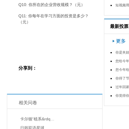
Q10: 你所在的企业营收规模？（元）
短视频用户的新冠肺炎疫苗接种意愿
Q11: 你每年在学习方面的投资是多少？
（元）
最新投票
你是夹娃娃大神
您给今年的春晚打几
分享到：
您今年给亲朋好友拜年通过什么渠
你得了节后上班综合症
过年回家，你父母逼你结婚了
你觉得你过年回家会胖
相关问卷
卡尔顿“植系&rdq…
日韩双语星球