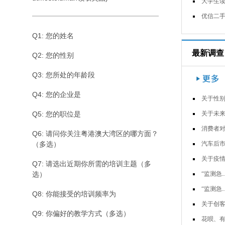
大学生读书习惯调查问
优信二手车用户调
Q1: 您的姓名
最新调查
Q2: 您的性别
Q3: 您所处的年龄段
Q4: 您的企业是
关于性别歧视语的调
Q5: 您的职位是
关于未来可移动装配式度假小屋的市
消费者对常用卫生防护用品使用和认
Q6: 请问你关注粤港澳大湾区的哪方面？
（多选）
汽车后市场消费行为调查-副
关于疫情下宅经济的调查问
Q7: 请选出近期你所需的培训主题（多
选）
“监测急救背心&rd…
“监测急救背心&rd…
Q8: 你能接受的培训频率为
关于创客思想与小学科学课程结合现
Q9: 你偏好的教学方式（多选）
花呗、有钱花等互联网消费信用贷使