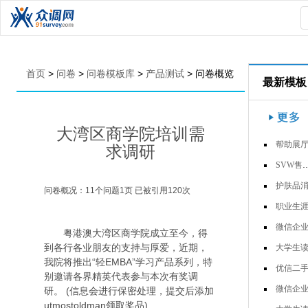
首页
>
问卷
>
问卷模板库
>
产品测试
>
问卷概览
最新模板
大湾区商学院培训需
帮助展厅销售的材料有哪
求调研
SVW售后非技术培训专项问卷-车…
护肤品消费者调
问卷概况：
11
个问题
1
页 已被引用
120
次
职业生涯人物访
微信企业号调查问
粤港澳大湾区商学院成立至今，得
到各行各业朋友的支持与厚爱，近期，
大学生读书习惯调查问
我院将推出“轻EMBA”学习产品系列，特
优信二手车用户调
别邀请各界精英代表参与本次有奖调
微信企业号调查问
研。 (信息会进行保密处理，提交后添加
utmostoldman领取奖品)