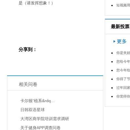
是（请发挥想象！）
短视频用户的新冠肺炎疫苗接种意愿
最新投票
分享到：
你是夹娃娃大神
您给今年的春晚打几
您今年给亲朋好友拜年通过什么渠
你得了节后上班综合症
相关问卷
过年回家，你父母逼你结婚了
你觉得你过年回家会胖
卡尔顿“植系&rdq…
日韩双语星球
大湾区商学院培训需求调研
关于健身APP调查问卷