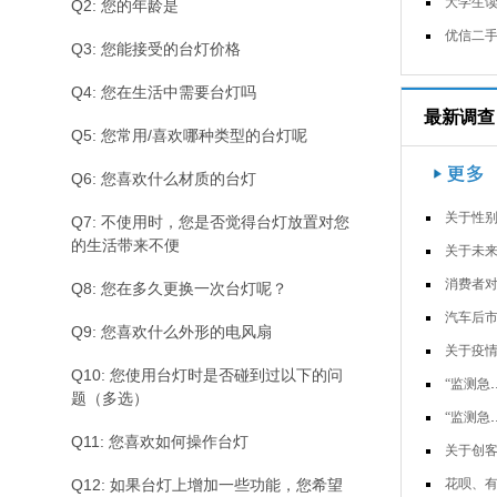
大学生读书习惯调查问
Q2: 您的年龄是
优信二手车用户调
Q3: 您能接受的台灯价格
Q4: 您在生活中需要台灯吗
最新调查
Q5: 您常用/喜欢哪种类型的台灯呢
Q6: 您喜欢什么材质的台灯
关于性别歧视语的调
Q7: 不使用时，您是否觉得台灯放置对您
的生活带来不便
关于未来可移动装配式度假小屋的市
消费者对常用卫生防护用品使用和认
Q8: 您在多久更换一次台灯呢？
汽车后市场消费行为调查-副
Q9: 您喜欢什么外形的电风扇
关于疫情下宅经济的调查问
Q10: 您使用台灯时是否碰到过以下的问
“监测急救背心&rd…
题（多选）
“监测急救背心&rd…
Q11: 您喜欢如何操作台灯
关于创客思想与小学科学课程结合现
Q12: 如果台灯上增加一些功能，您希望
花呗、有钱花等互联网消费信用贷使