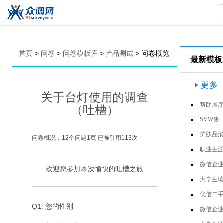
首页
>
问卷
>
问卷模板库
>
产品测试
>
问卷概览
最新模板
关于台灯使用的调查
帮助展厅销售的材料有哪
（吐槽）
SVW售后非技术培训专项问卷-车…
护肤品消费者调
问卷概况：
12
个问题
1
页 已被引用
113
次
职业生涯人物访
微信企业号调查问
欢迎您参加本次愉快的吐槽之旅
大学生读书习惯调查问
优信二手车用户调
Q1: 您的性别
微信企业号调查问